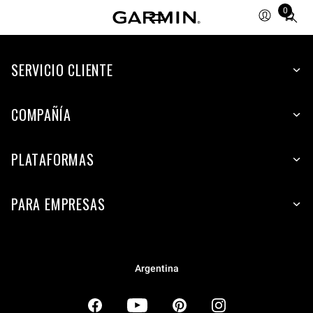
0
Total
items
in
SERVICIO CLIENTE
cart:
0
COMPAÑÍA
PLATAFORMAS
PARA EMPRESAS
Argentina