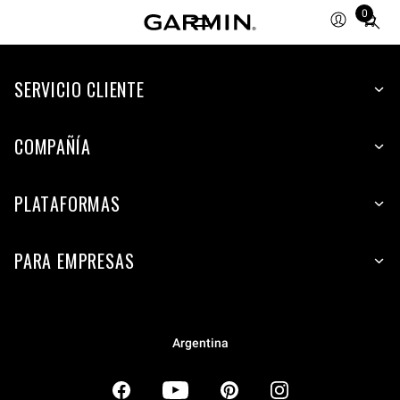
0
Total
items
in
SERVICIO CLIENTE
cart:
0
COMPAÑÍA
PLATAFORMAS
PARA EMPRESAS
Argentina