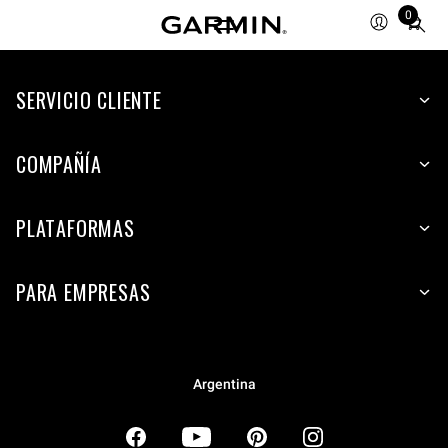
0
Total
items
in
SERVICIO CLIENTE
cart:
0
COMPAÑÍA
PLATAFORMAS
PARA EMPRESAS
Argentina