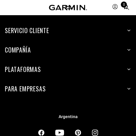
0
Total
items
in
SERVICIO CLIENTE
cart:
0
COMPAÑÍA
PLATAFORMAS
PARA EMPRESAS
Argentina