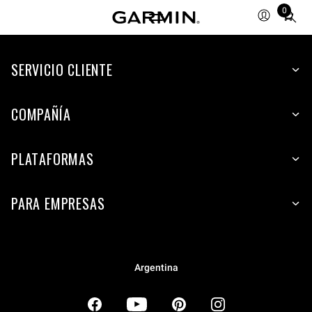
0
Total
items
in
SERVICIO CLIENTE
cart:
0
COMPAÑÍA
PLATAFORMAS
PARA EMPRESAS
Argentina