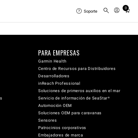
0
Total
Soporte
items
in
cart:
0
PARA EMPRESAS
Garmin Health
Centro de Recursos para Distribuidores
Desarrolladores
inReach Professional
Soluciones de primeros auxilios en el mar
cs
Servicio de información de SeaStar®
Automoción OEM
Soluciones OEM para caravanas
Sensores
Patrocinios corporativos
Embajadores de marca