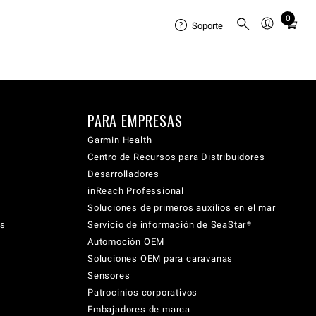
0
Total
Soporte
items
in
cart:
0
PARA EMPRESAS
Garmin Health
Centro de Recursos para Distribuidores
Desarrolladores
inReach Professional
Soluciones de primeros auxilios en el mar
cs
Servicio de información de SeaStar®
Automoción OEM
Soluciones OEM para caravanas
Sensores
Patrocinios corporativos
Embajadores de marca