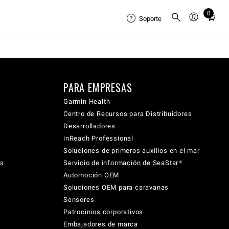
0
Total
Soporte
items
in
cart:
0
PARA EMPRESAS
Garmin Health
Centro de Recursos para Distribuidores
Desarrolladores
inReach Professional
Soluciones de primeros auxilios en el mar
cs
Servicio de información de SeaStar®
Automoción OEM
Soluciones OEM para caravanas
Sensores
Patrocinios corporativos
Embajadores de marca