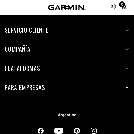
0
Total
items
in
SERVICIO CLIENTE
cart:
0
COMPAÑÍA
PLATAFORMAS
PARA EMPRESAS
Argentina