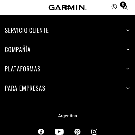
0
Total
items
in
SERVICIO CLIENTE
cart:
0
COMPAÑÍA
PLATAFORMAS
PARA EMPRESAS
Argentina