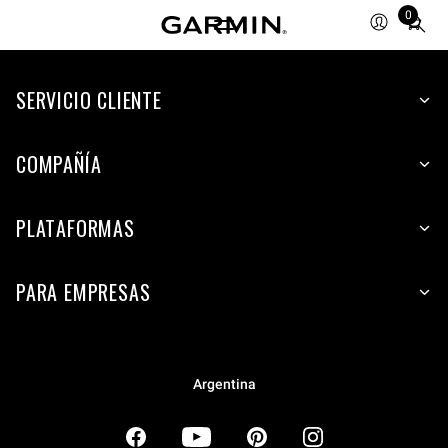
0
Total
items
in
SERVICIO CLIENTE
cart:
0
COMPAÑÍA
PLATAFORMAS
PARA EMPRESAS
Argentina