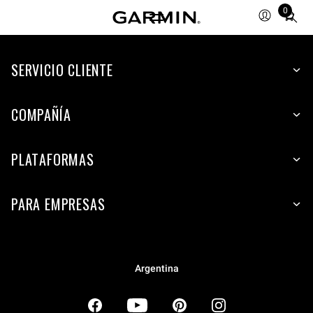
0
Total
items
in
SERVICIO CLIENTE
cart:
0
COMPAÑÍA
PLATAFORMAS
PARA EMPRESAS
Argentina