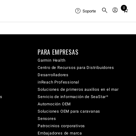
0
Total
Soporte
items
in
cart:
0
PARA EMPRESAS
Garmin Health
Centro de Recursos para Distribuidores
Desarrolladores
inReach Professional
Soluciones de primeros auxilios en el mar
cs
Servicio de información de SeaStar®
Automoción OEM
Soluciones OEM para caravanas
Sensores
Patrocinios corporativos
Embajadores de marca