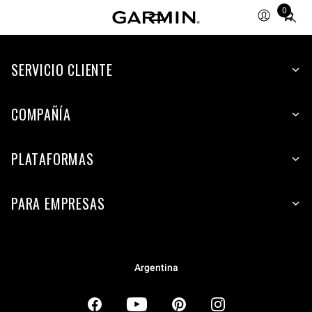
0
Total
items
in
SERVICIO CLIENTE
cart:
0
COMPAÑÍA
PLATAFORMAS
PARA EMPRESAS
Argentina