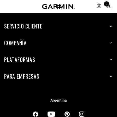
0
Total
items
in
SERVICIO CLIENTE
cart:
0
COMPAÑÍA
PLATAFORMAS
PARA EMPRESAS
Argentina