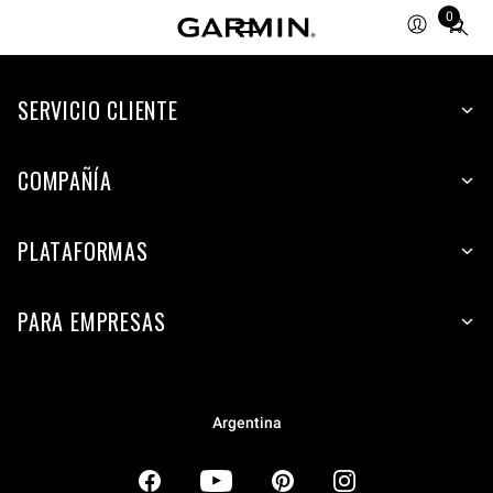
0
Total
items
in
SERVICIO CLIENTE
cart:
0
COMPAÑÍA
PLATAFORMAS
PARA EMPRESAS
Argentina