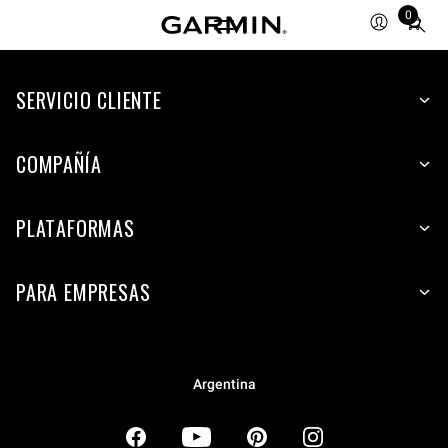
0
Total
items
in
SERVICIO CLIENTE
cart:
0
COMPAÑÍA
PLATAFORMAS
PARA EMPRESAS
Argentina