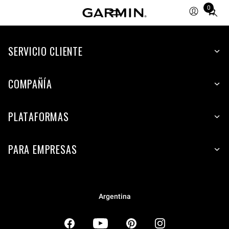
0
Total
items
in
SERVICIO CLIENTE
cart:
0
COMPAÑÍA
PLATAFORMAS
PARA EMPRESAS
Argentina