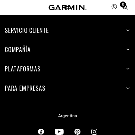
0
Total
items
in
SERVICIO CLIENTE
cart:
0
COMPAÑÍA
PLATAFORMAS
PARA EMPRESAS
Argentina