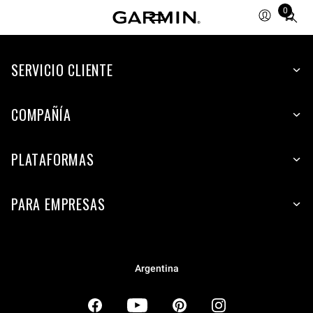
0
Total
items
in
SERVICIO CLIENTE
cart:
0
COMPAÑÍA
PLATAFORMAS
PARA EMPRESAS
Argentina