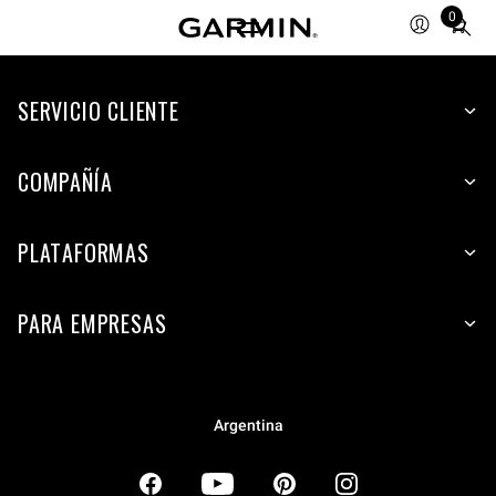
0
Total
items
in
SERVICIO CLIENTE
cart:
0
COMPAÑÍA
PLATAFORMAS
PARA EMPRESAS
Argentina