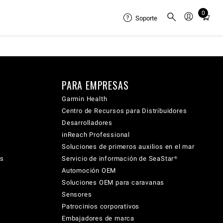
0
Total
Soporte
items
in
cart:
0
PARA EMPRESAS
Garmin Health
Centro de Recursos para Distribuidores
Desarrolladores
inReach Professional
Soluciones de primeros auxilios en el mar
cs
Servicio de información de SeaStar®
Automoción OEM
Soluciones OEM para caravanas
Sensores
Patrocinios corporativos
Embajadores de marca