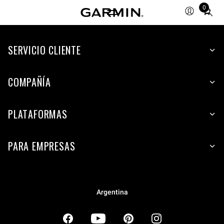
0
Total
items
in
SERVICIO CLIENTE
cart:
0
COMPAÑÍA
PLATAFORMAS
PARA EMPRESAS
Argentina