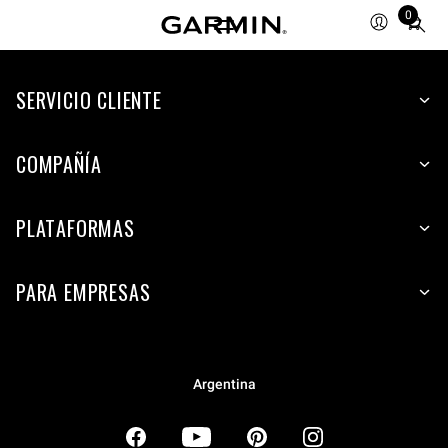
0
Total
items
in
SERVICIO CLIENTE
cart:
0
COMPAÑÍA
PLATAFORMAS
PARA EMPRESAS
Argentina