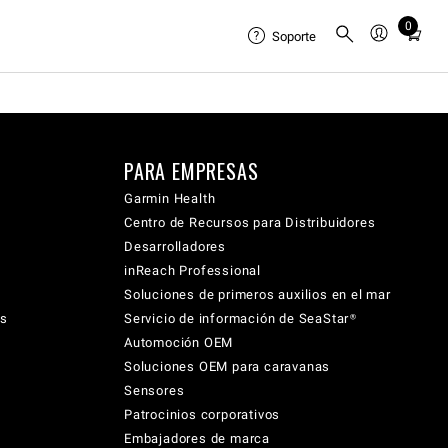
0
Total
Soporte
items
in
cart:
0
PARA EMPRESAS
Garmin Health
Centro de Recursos para Distribuidores
Desarrolladores
inReach Professional
Soluciones de primeros auxilios en el mar
cs
Servicio de información de SeaStar®
Automoción OEM
Soluciones OEM para caravanas
Sensores
Patrocinios corporativos
Embajadores de marca