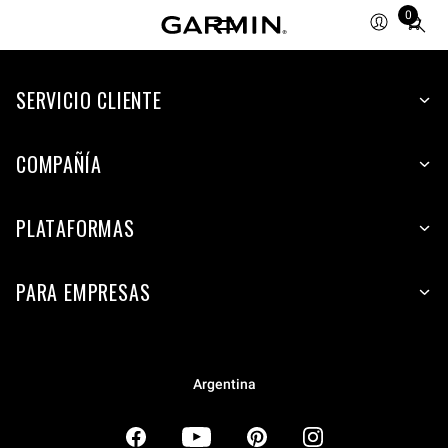
0
Total
items
in
SERVICIO CLIENTE
cart:
0
COMPAÑÍA
PLATAFORMAS
PARA EMPRESAS
Argentina