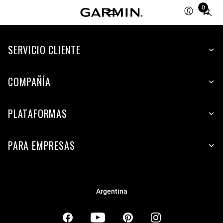
0
Total
items
in
SERVICIO CLIENTE
cart:
0
COMPAÑÍA
PLATAFORMAS
PARA EMPRESAS
Argentina