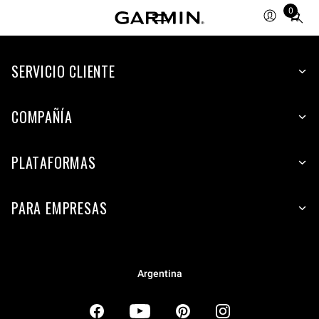
0
Total
items
in
SERVICIO CLIENTE
cart:
0
COMPAÑÍA
PLATAFORMAS
PARA EMPRESAS
Argentina