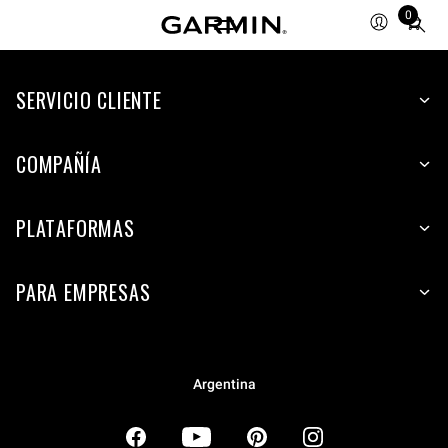
0
Total
items
in
SERVICIO CLIENTE
cart:
0
COMPAÑÍA
PLATAFORMAS
PARA EMPRESAS
Argentina