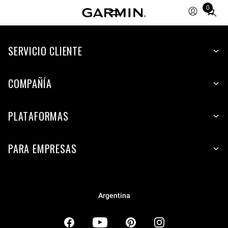
0
Total
items
in
SERVICIO CLIENTE
cart:
0
COMPAÑÍA
PLATAFORMAS
PARA EMPRESAS
Argentina