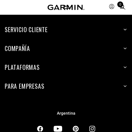
0
Total
items
in
SERVICIO CLIENTE
cart:
0
COMPAÑÍA
PLATAFORMAS
PARA EMPRESAS
Argentina