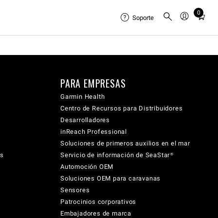
0
Total
Soporte
items
in
cart:
0
PARA EMPRESAS
Garmin Health
Centro de Recursos para Distribuidores
Desarrolladores
inReach Professional
Soluciones de primeros auxilios en el mar
cs
Servicio de información de SeaStar®
Automoción OEM
Soluciones OEM para caravanas
Sensores
Patrocinios corporativos
Embajadores de marca