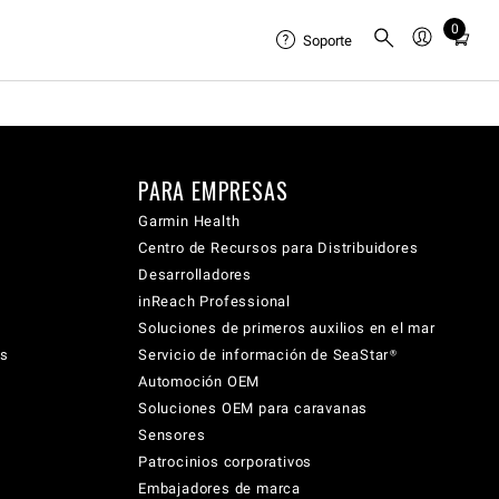
0
Total
Soporte
items
in
cart:
0
PARA EMPRESAS
Garmin Health
Centro de Recursos para Distribuidores
Desarrolladores
inReach Professional
Soluciones de primeros auxilios en el mar
cs
Servicio de información de SeaStar®
Automoción OEM
Soluciones OEM para caravanas
Sensores
Patrocinios corporativos
Embajadores de marca