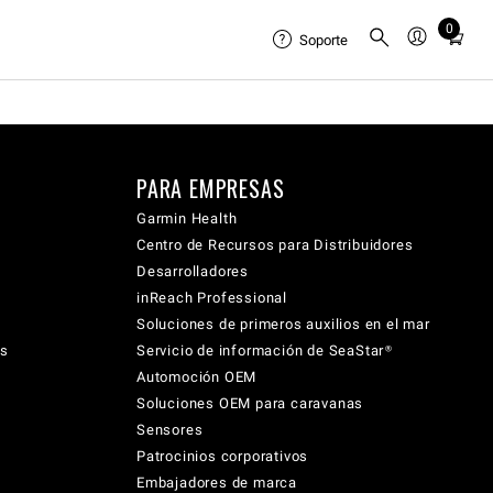
0
Total
Soporte
items
in
cart:
0
PARA EMPRESAS
Garmin Health
Centro de Recursos para Distribuidores
Desarrolladores
inReach Professional
Soluciones de primeros auxilios en el mar
cs
Servicio de información de SeaStar®
Automoción OEM
Soluciones OEM para caravanas
Sensores
Patrocinios corporativos
Embajadores de marca