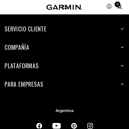
0
Total
items
in
SERVICIO CLIENTE
cart:
0
COMPAÑÍA
PLATAFORMAS
PARA EMPRESAS
Argentina