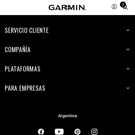
0
Total
items
in
SERVICIO CLIENTE
cart:
0
COMPAÑÍA
PLATAFORMAS
PARA EMPRESAS
Argentina