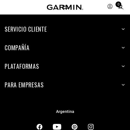
0
Total
items
in
SERVICIO CLIENTE
cart:
0
COMPAÑÍA
PLATAFORMAS
PARA EMPRESAS
Argentina