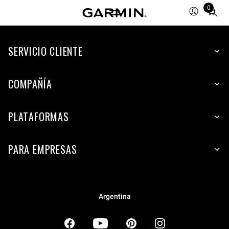
0
Total
items
in
SERVICIO CLIENTE
cart:
0
COMPAÑÍA
PLATAFORMAS
PARA EMPRESAS
Argentina