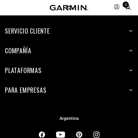
0
Total
items
in
SERVICIO CLIENTE
cart:
0
COMPAÑÍA
PLATAFORMAS
PARA EMPRESAS
Argentina