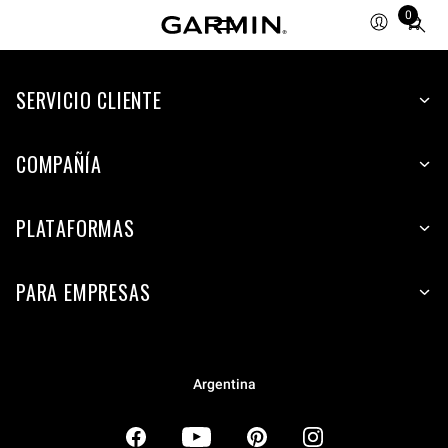
0
Total
items
in
SERVICIO CLIENTE
cart:
0
COMPAÑÍA
PLATAFORMAS
PARA EMPRESAS
Argentina