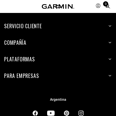
0
Total
items
in
SERVICIO CLIENTE
cart:
0
COMPAÑÍA
PLATAFORMAS
PARA EMPRESAS
Argentina