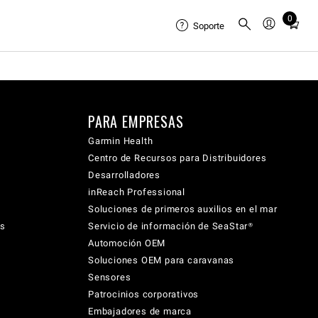
0
Total
Soporte
items
in
cart:
0
PARA EMPRESAS
Garmin Health
Centro de Recursos para Distribuidores
Desarrolladores
inReach Professional
Soluciones de primeros auxilios en el mar
cs
Servicio de información de SeaStar®
Automoción OEM
Soluciones OEM para caravanas
Sensores
Patrocinios corporativos
Embajadores de marca