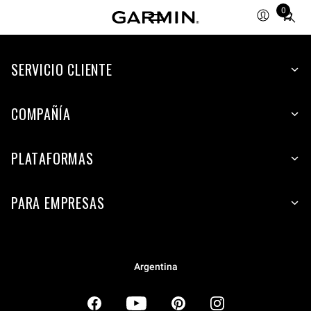
0
Total
items
in
SERVICIO CLIENTE
cart:
0
COMPAÑÍA
PLATAFORMAS
PARA EMPRESAS
Argentina