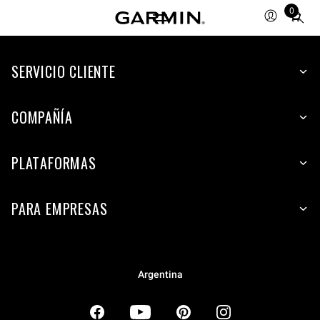
0
Total
items
in
SERVICIO CLIENTE
cart:
0
COMPAÑÍA
PLATAFORMAS
PARA EMPRESAS
Argentina