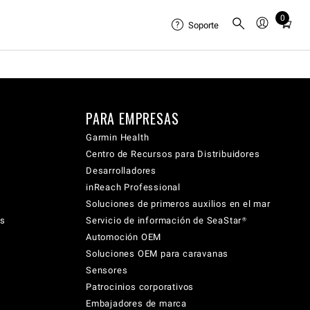
0
Total
Soporte
items
in
cart:
0
PARA EMPRESAS
Garmin Health
Centro de Recursos para Distribuidores
Desarrolladores
inReach Professional
Soluciones de primeros auxilios en el mar
cs
Servicio de información de SeaStar®
Automoción OEM
Soluciones OEM para caravanas
Sensores
Patrocinios corporativos
Embajadores de marca