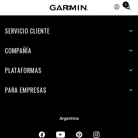
0
Total
items
in
SERVICIO CLIENTE
cart:
0
COMPAÑÍA
PLATAFORMAS
PARA EMPRESAS
Argentina