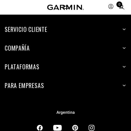
0
Total
items
in
SERVICIO CLIENTE
cart:
0
COMPAÑÍA
PLATAFORMAS
PARA EMPRESAS
Argentina