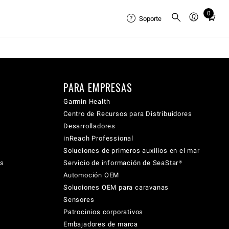
0
Total
Soporte
items
in
cart:
0
PARA EMPRESAS
Garmin Health
Centro de Recursos para Distribuidores
Desarrolladores
inReach Professional
Soluciones de primeros auxilios en el mar
cs
Servicio de información de SeaStar®
Automoción OEM
Soluciones OEM para caravanas
Sensores
Patrocinios corporativos
Embajadores de marca