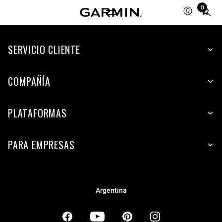
0
Total
items
in
SERVICIO CLIENTE
cart:
0
COMPAÑÍA
PLATAFORMAS
PARA EMPRESAS
Argentina