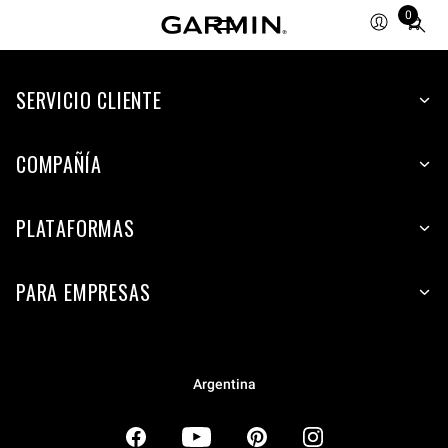
0
Total
items
in
SERVICIO CLIENTE
cart:
0
COMPAÑÍA
PLATAFORMAS
PARA EMPRESAS
Argentina